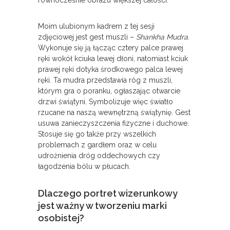
Moim ulubionym kadrem z tej sesji
zdjęciowej jest gest muszli –
Shankha Mudra
.
Wykonuje się ją łącząc cztery palce prawej
ręki wokół kciuka lewej dłoni, natomiast kciuk
prawej ręki dotyka środkowego palca lewej
ręki.
Ta mudra przedstawia róg z muszli,
którym gra o poranku, ogłaszając otwarcie
drzwi świątyni. Symbolizuje więc światło
rzucane na naszą wewnętrzną świątynię. Gest
usuwa zanieczyszczenia fizyczne i duchowe.
Stosuje się go także przy wszelkich
problemach z gardłem oraz w celu
udrożnienia dróg oddechowych czy
łagodzenia bólu w płucach.
Dlaczego portret wizerunkowy
jest ważny w tworzeniu marki
osobistej?