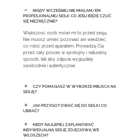
NIGDY WCZEŚNIEJ NIE MIAŁAM/EM
PROFESJONALNEJ SESJI. CO JEŚLI BĘDĘ CZUĆ
SIĘ NIEZRĘCZNIE?
Większość osób mówi mi to przed sesją.
Nie musisz umieć pozować ani wiedzieć,
co robić przed aparatem. Prowadzę Cię
przez cały proces w spokojny i naturalny
sposób, tak aby zdjęcia wyglądały
swobodnie i autentycznie.
CZY POMAGASZ W WYBORZE MIEJSCA NA
SESJĘ?
JAK PRZYGOTOWAĆ SIĘ DO SESJI I CO
UBRAĆ?
KIEDY NAJLEPIEJ ZAPLANOWAĆ
INDYWIDUALNĄ SESJĘ ZDJĘCIOWĄ WE
WŁOSZECH?