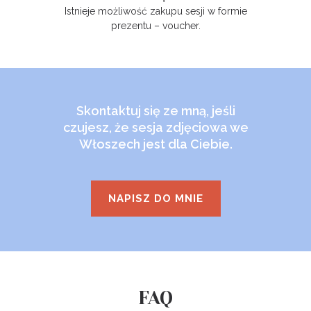
Istnieje możliwość zakupu sesji w formie
prezentu – voucher.
Skontaktuj się ze mną, jeśli
czujesz, że sesja zdjęciowa we
Włoszech jest dla Ciebie.
NAPISZ DO MNIE
FAQ