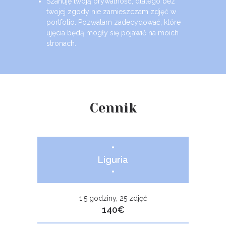
Szanuję twoją prywatność, dlatego bez
twojej zgody nie zamieszczam zdjęć w
portfolio. Pozwalam zadecydować, które
ujęcia będą mogły się pojawić na moich
stronach.
Cennik
•
Liguria
•
1,5 godziny, 25 zdjęć
140€