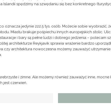
na Islandii spędzimy na szwędaniu się bez konkretnego (turysty
co oznacza jedynie 222,5 tys. osób. Możecie sobie wyobrazić, że
hłodu. Miastu brakuje pośpiechu innych europejskich stolic. 
Restauracje i bary są pełne ludzi i dobrego jedzenia – polecam 
ednolitej architekturze Reykjavik sprawia wrażenie bardzo uporz
a czy architektura nowoczesna możemy zauważyć utrzymanie sy
.
 srebrzyste i zimne. Ale możemy również zauważyć inne, mocne 
h jest czerwień.
Złamana biel
Szałwiowy