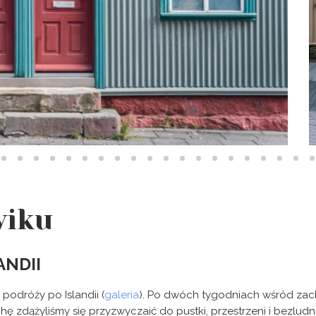
viku
ANDII
podróży po Islandii (
galeria
). Po dwóch tygodniach wśród zach
 zdążyliśmy się przyzwyczaić do pustki, przestrzeni i bezludn