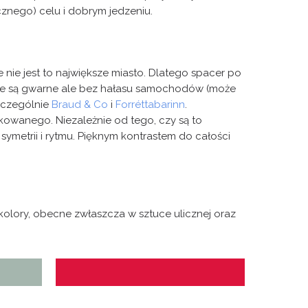
cznego) celu i dobrym jedzeniu.
 nie jest to największe miasto. Dlatego spacer po
Ulice są gwarne ale bez hałasu samochodów (może
szczególnie
Braud & Co
i
Forréttabarinn
.
ądkowanego. Niezależnie od tego, czy są to
metrii i rytmu. Pięknym kontrastem do całości
kolory, obecne zwłaszcza w sztuce ulicznej oraz
Karmazynowy