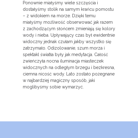
Ponownie miałyśmy wiele szczęścia i
dostałyśmy stolik na samym krańcu pomostu
– z widokiem na morze. Dzięki temu
miałyśmy możliwość obserwować jak razem
z zachodzącym słońcem zmieniają się kolory
wody i nieba. Upływający czas był ewidentnie
widoczny jednak czułam jakby wszystko się
zatrzymało. Odizolowanie, szum morza i
spektakl światła były jak medytacja. Całość
zwieńczyła nocna iluminacja miasteczek
widocznych na odległym brzegu i bezkresna,
ciemna nicość wody. Lato zostało pożegnane
w najbardziej magiczny sposób, jaki
moglibyśmy sobie wymarzyć.