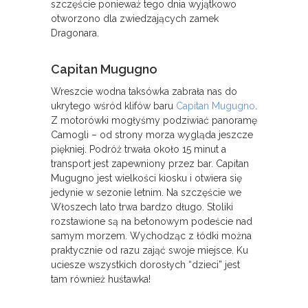
szczęście ponieważ tego dnia wyjątkowo
otworzono dla zwiedzających zamek
Dragonara.
Capitan Mugugno
Wreszcie wodna taksówka zabrała nas do
ukrytego wśród klifów baru
Capitan Mugugno
.
Z motorówki mogłyśmy podziwiać panoramę
Camogli – od strony morza wygląda jeszcze
piękniej. Podróż trwała około 15 minut a
transport jest zapewniony przez bar. Capitan
Mugugno jest wielkości kiosku i otwiera się
jedynie w sezonie letnim. Na szczęście we
Włoszech lato trwa bardzo długo. Stoliki
rozstawione są na betonowym podeście nad
samym morzem. Wychodząc z łódki można
praktycznie od razu zająć swoje miejsce. Ku
uciesze wszystkich dorosłych “dzieci” jest
tam również huśtawka!