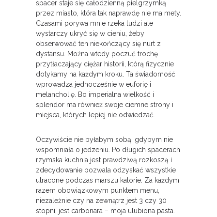
spacer staje się całodzienną pielgrzymką
przez miasto, która tak naprawdę nie ma mety.
Czasami porywa mnie rzeka ludzi ale
wystarczy ukryć się w cieniu, żeby
obserwować ten niekończący się nurt z
dystansu. Można wtedy poczuć trochę
przytłaczający ciężar historii, którą fizycznie
dotykamy na każdym kroku. Ta świadomość
wprowadza jednocześnie w euforię i
melancholię. Bo imperialna wielkość i
splendor ma również swoje ciemne strony i
miejsca, których lepiej nie odwiedzać.
Oczywiście nie byłabym sobą, gdybym nie
wspomniała o jedzeniu. Po długich spacerach
rzymska kuchnia jest prawdziwą rozkoszą i
zdecydowanie pozwala odzyskać wszystkie
utracone podczas marszu kalorie. Za każdym
razem obowiązkowym punktem menu,
niezależnie czy na zewnątrz jest 3 czy 30
stopni, jest carbonara – moja ulubiona pasta.