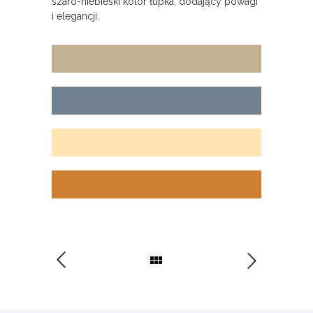
szaro-niebieski kolor łupka, dodający powagi
i elegancji.
Khaki
Łupek
Brzoskwiniowy
Brąz