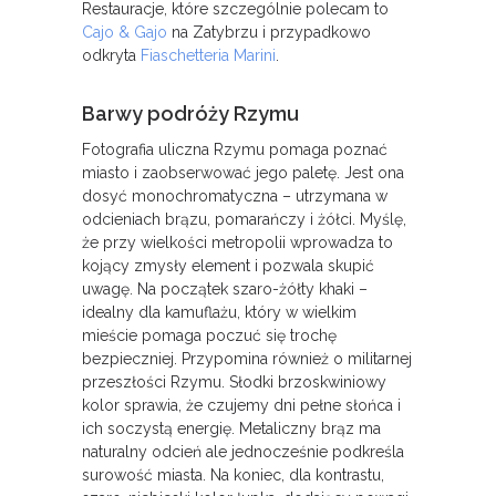
Restauracje, które szczególnie polecam to
Cajo & Gajo
na Zatybrzu i przypadkowo
odkryta
Fiaschetteria Marini
.
Barwy podróży Rzymu
Fotografia uliczna Rzymu pomaga poznać
miasto i zaobserwować jego
paletę. Jest ona
dosyć monochromatyczna – utrzymana w
odcieniach brązu, pomarańczy i żółci. Myślę,
że przy wielkości metropolii wprowadza to
kojący zmysły element i pozwala skupić
uwagę.
Na początek szaro-żółty khaki –
idealny dla kamuflażu, który w wielkim
mieście pomaga poczuć się trochę
bezpieczniej. Przypomina również o militarnej
przeszłości Rzymu. Słodki brzoskwiniowy
kolor sprawia, że czujemy dni pełne słońca i
ich soczystą energię. Metaliczny brąz ma
naturalny odcień ale jednocześnie podkreśla
surowość miasta. Na koniec, dla kontrastu,