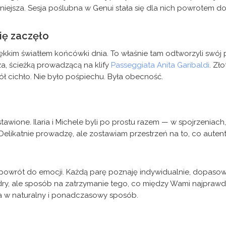
niejsza. Sesja poślubna w Genui stała się dla nich powrotem do
ię zaczęło
miękkim światłem końcówki dnia. To właśnie tam odtworzyli swój 
za, ścieżką prowadzącą na klify
Passeggiata Anita Garibaldi
. Zł
kół cichło. Nie było pośpiechu. Była obecność.
stawione. Ilaria i Michele byli po prostu razem — w spojrzeniac
likatnie prowadzę, ale zostawiam przestrzeń na to, co autenty
powrót do emocji. Każdą parę poznaję indywidualnie, dopasowuj
adry, ale sposób na zatrzymanie tego, co między Wami najpra
 w naturalny i ponadczasowy sposób.