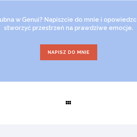
lubna w Genui? Napiszcie do mnie i opowiedz
stworzyć przestrzeń na prawdziwe emocje.
NAPISZ DO MNIE