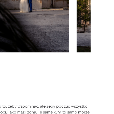
e po to, żeby wspominać, ale żeby poczuć wszystko
rócili jako mąż i żona. Te same klify, to samo morze,