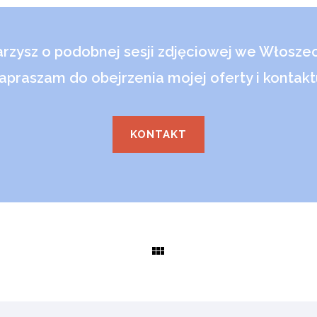
rzysz o podobnej sesji zdjęciowej we Włosze
apraszam do obejrzenia mojej oferty i kontakt
KONTAKT