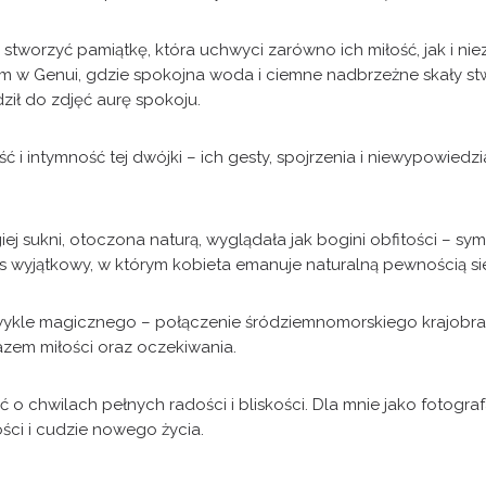
i stworzyć pamiątkę, która uchwyci zarówno ich miłość, jak i ni
 w Genui, gdzie spokojna woda i ciemne nadbrzeżne skały stwo
ił do zdjęć aurę spokoju.
i intymność tej dwójki – ich gesty, spojrzenia i niewypowiedz
ej sukni, otoczona naturą, wyglądała jak bogini obfitości – symb
zas wyjątkowy, w którym kobieta emanuje naturalną pewnością si
ykle magicznego – połączenie śródziemnomorskiego krajobraz
brazem miłości oraz oczekiwania.
ć o chwilach pełnych radości i bliskości. Dla mnie jako fotogra
ści i cudzie nowego życia.