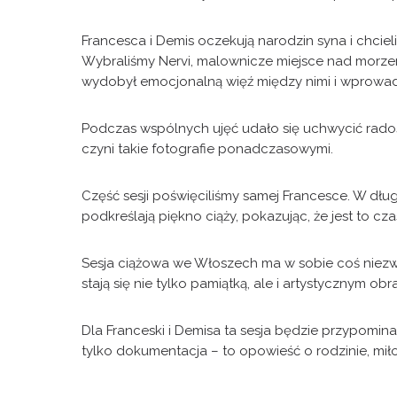
Francesca i Demis oczekują narodzin syna i chciel
Wybraliśmy Nervi, malownicze miejsce nad morzem
wydobył emocjonalną więź między nimi i wprowadz
Podczas wspólnych ujęć udało się uchwycić radość 
czyni takie fotografie ponadczasowymi.
Część sesji poświęciliśmy samej Francesce. W długi
podkreślają piękno ciąży, pokazując, że jest to c
Sesja ciążowa we Włoszech ma w sobie coś niezw
stają się nie tylko pamiątką, ale i artystycznym o
Dla Franceski i Demisa ta sesja będzie przypomina
tylko dokumentacja – to opowieść o rodzinie, miło